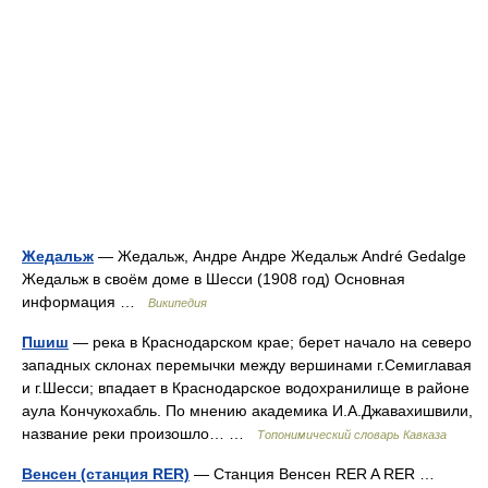
Жедальж
— Жедальж, Андре Андре Жедальж André Gedalge
Жедальж в своём доме в Шесси (1908 год) Основная
информация …
Википедия
Пшиш
— река в Краснодарском крае; берет начало на северо
западных склонах перемычки между вершинами г.Семиглавая
и г.Шесси; впадает в Краснодарское водохранилище в районе
аула Кончукохабль. По мнению академика И.А.Джавахишвили,
название реки произошло… …
Топонимический словарь Кавказа
Венсен (станция RER)
— Станция Венсен RER A RER …