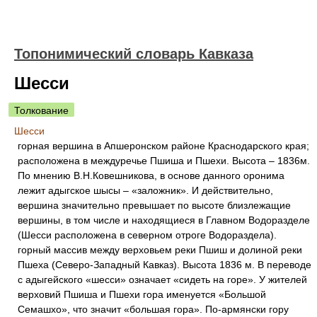
Топонимический словарь Кавказа
Шесси
Толкование
Шесси
горная вершина в Апшеронском районе Краснодарского края;
расположена в междуречье Пшиша и Пшехи. Высота – 1836м.
По мнению В.Н.Ковешникова, в основе данного оронима
лежит адыгское шысы – «заложник». И действительно,
вершина значительно превышает по высоте близлежащие
вершины, в том числе и находящиеся в Главном Водоразделе
(Шесси расположена в северном отроге Водораздела).
горный массив между верховьем реки Пшиш и долиной реки
Пшеха (Северо-Западный Кавказ). Высота 1836 м. В переводе
с адыгейского «шесси» означает «сидеть на горе». У жителей
верховий Пшиша и Пшехи гора именуется «Большой
Семашхо», что значит «большая гора». По-армянски гору