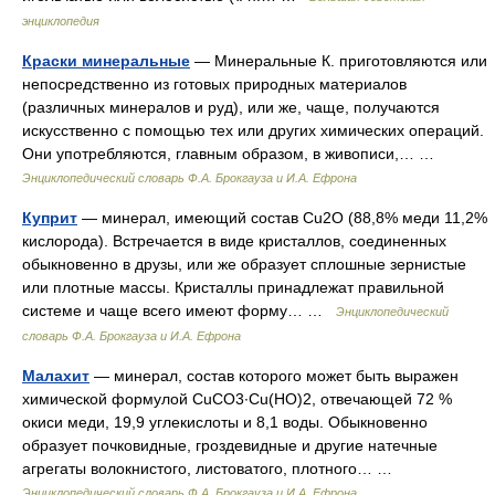
энциклопедия
Краски минеральные
— Минеральные К. приготовляются или
непосредственно из готовых природных материалов
(различных минералов и руд), или же, чаще, получаются
искусственно с помощью тех или других химических операций.
Они употребляются, главным образом, в живописи,… …
Энциклопедический словарь Ф.А. Брокгауза и И.А. Ефрона
Куприт
— минерал, имеющий состав Cu2О (88,8% меди 11,2%
кислорода). Встречается в виде кристаллов, соединенных
обыкновенно в друзы, или же образует сплошные зернистые
или плотные массы. Кристаллы принадлежат правильной
системе и чаще всего имеют форму… …
Энциклопедический
словарь Ф.А. Брокгауза и И.А. Ефрона
Малахит
— минерал, состав которого может быть выражен
химической формулой CuCO3∙Cu(НО)2, отвечающей 72 %
окиси меди, 19,9 углекислоты и 8,1 воды. Обыкновенно
образует почковидные, гроздевидные и другие натечные
агрегаты волокнистого, листоватого, плотного… …
Энциклопедический словарь Ф.А. Брокгауза и И.А. Ефрона