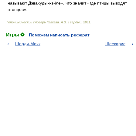
называют Дэвахудын-эйле», что значит «где птицы выводят
птенцов».
Топонимический словарь Кавказа
.
А.В. Твердый
.
2011
.
Игры ⚽
Поможем написать реферат
Шерди-Мохк
Шесхарис