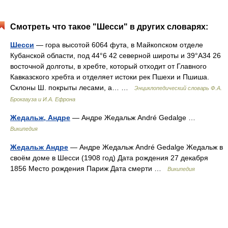
Смотреть что такое "Шесси" в других словарях:
Шесси
— гора высотой 6064 фута, в Майкопском отделе
Кубанской области, под 44°6 42 северной широты и 39°А34 26
восточной долготы, в хребте, который отходит от Главного
Кавказского хребта и отделяет истоки рек Пшехи и Пшиша.
Склоны Ш. покрыты лесами, а… …
Энциклопедический словарь Ф.А.
Брокгауза и И.А. Ефрона
Жедальж, Андре
— Андре Жедальж André Gedalge …
Википедия
Жедальж Андре
— Андре Жедальж André Gedalge Жедальж в
своём доме в Шесси (1908 год) Дата рождения 27 декабря
1856 Место рождения Париж Дата смерти …
Википедия