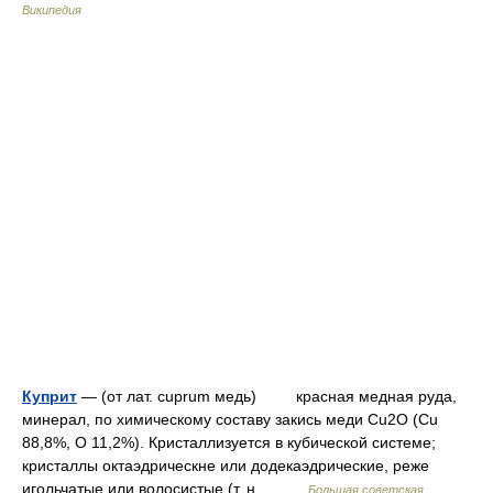
Википедия
Куприт
— (от лат. cuprum медь) красная медная руда,
минерал, по химическому составу закись меди Cu2O (Cu
88,8%, O 11,2%). Кристаллизуется в кубической системе;
кристаллы октаэдрическне или додекаэдрические, реже
игольчатые или волосистые (т. н.… …
Большая советская